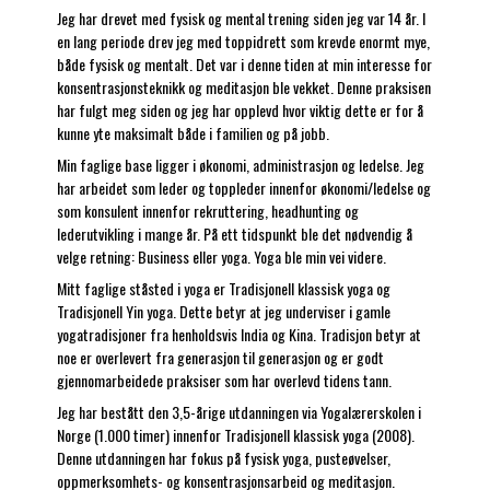
Jeg har drevet med fysisk og mental trening siden jeg var 14 år. I
en lang periode drev jeg med toppidrett som krevde enormt mye,
både fysisk og mentalt. Det var i denne tiden at min interesse for
konsentrasjonsteknikk og meditasjon ble vekket. Denne praksisen
har fulgt meg siden og jeg har opplevd hvor viktig dette er for å
kunne yte maksimalt både i familien og på jobb.
Min faglige base ligger i økonomi, administrasjon og ledelse. Jeg
har arbeidet som leder og toppleder innenfor økonomi/ledelse og
som konsulent innenfor rekruttering, headhunting og
lederutvikling i mange år. På ett tidspunkt ble det nødvendig å
velge retning: Business eller yoga. Yoga ble min vei videre.
Mitt faglige ståsted i yoga er Tradisjonell klassisk yoga og
Tradisjonell Yin yoga. Dette betyr at jeg underviser i gamle
yogatradisjoner fra henholdsvis India og Kina. Tradisjon betyr at
noe er overlevert fra generasjon til generasjon og er godt
gjennomarbeidede praksiser som har overlevd tidens tann.
Jeg har bestått den 3,5-årige utdanningen via Yogalærerskolen i
Norge (1.000 timer) innenfor Tradisjonell klassisk yoga (2008).
Denne utdanningen har fokus på fysisk yoga, pusteøvelser,
oppmerksomhets- og konsentrasjonsarbeid og meditasjon.