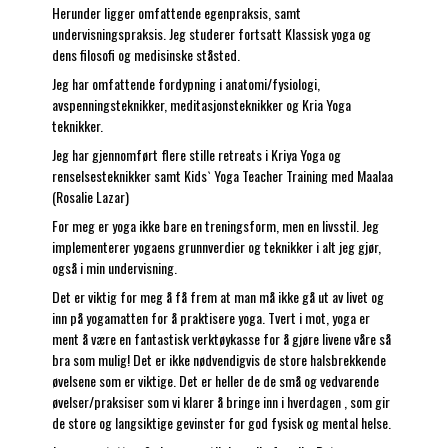
Herunder ligger omfattende egenpraksis, samt
undervisningspraksis. Jeg studerer fortsatt Klassisk yoga og
dens filosofi og medisinske ståsted.
Jeg har omfattende fordypning i anatomi/fysiologi,
avspenningsteknikker, meditasjonsteknikker og Kria Yoga
teknikker.
Jeg har gjennomført flere stille retreats i Kriya Yoga og
renselsesteknikker samt Kids` Yoga Teacher Training med Maalaa
(Rosalie Lazar)
For meg er yoga ikke bare en treningsform, men en livsstil. Jeg
implementerer yogaens grunnverdier og teknikker i alt jeg gjør,
også i min undervisning.
Det er viktig for meg å få frem at man må ikke gå ut av livet og
inn på yogamatten for å praktisere yoga. Tvert i mot, yoga er
ment å være en fantastisk verktøykasse for å gjøre livene våre så
bra som mulig! Det er ikke nødvendigvis de store halsbrekkende
øvelsene som er viktige. Det er heller de de små og vedvarende
øvelser/praksiser som vi klarer å bringe inn i hverdagen , som gir
de store og langsiktige gevinster for god fysisk og mental helse.