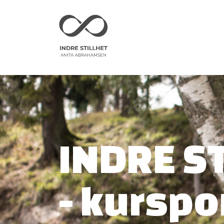
INDRE S
- kurspo